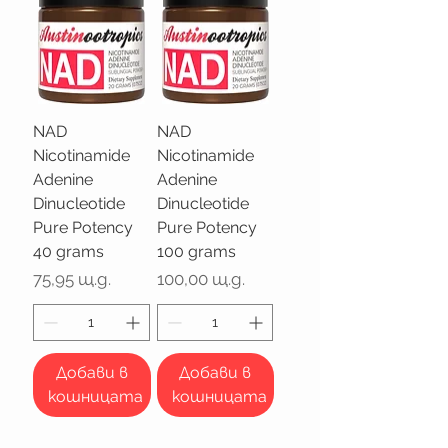
NAD
NAD
Nicotinamide
Nicotinamide
Adenine
Adenine
Dinucleotide
Dinucleotide
Pure Potency
Pure Potency
40 grams
100 grams
Цена
Цена
75,95 щ.д.
100,00 щ.д.
Добави в
Добави в
кошницата
кошницата