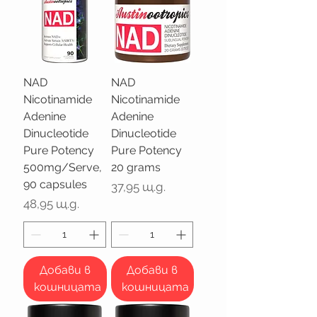
NAD
NAD
Nicotinamide
Nicotinamide
Adenine
Adenine
Dinucleotide
Dinucleotide
Pure Potency
Pure Potency
500mg/Serve,
20 grams
90 capsules
Цена
37,95 щ.д.
Цена
48,95 щ.д.
Добави в
Добави в
кошницата
кошницата