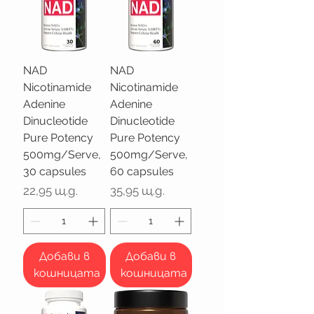
NAD
NAD
Nicotinamide
Nicotinamide
Adenine
Adenine
Dinucleotide
Dinucleotide
Pure Potency
Pure Potency
500mg/Serve,
500mg/Serve,
30 capsules
60 capsules
Цена
Цена
22,95 щ.д.
35,95 щ.д.
Добави в
Добави в
кошницата
кошницата